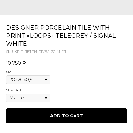
DESIGNER PORCELAIN TILE WITH
PRINT «LOOPS» TELEGREY / SIGNAL
WHITE
SKU:
КР-Г-ПЕТЛИ-СР/БЛ-20-М-ГЛ
10 750
₽
SIZE
SURFACE
ADD TO CART