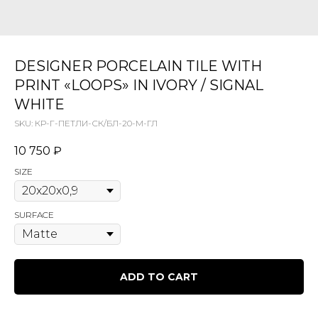
DESIGNER PORCELAIN TILE WITH
PRINT «LOOPS» IN IVORY / SIGNAL
WHITE
SKU:
КР-Г-ПЕТЛИ-СК/БЛ-20-М-ГЛ
10 750
₽
SIZE
SURFACE
ADD TO CART