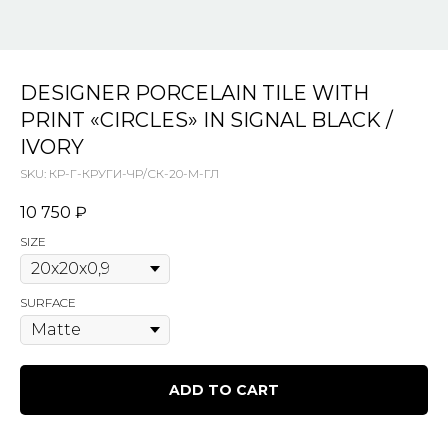
DESIGNER PORCELAIN TILE WITH
PRINT «CIRCLES» IN SIGNAL BLACK /
IVORY
SKU:
КР-Г-КРУГИ-ЧР/СК-20-М-ГЛ
10 750
₽
SIZE
SURFACE
ADD TO CART